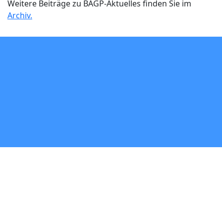
Weitere Beiträge zu BAGP-Aktuelles finden Sie im
Archiv.
© 2026 bagp.de
Impressum
|
Datenschutz
|
Kontakt
|
Drucken
|